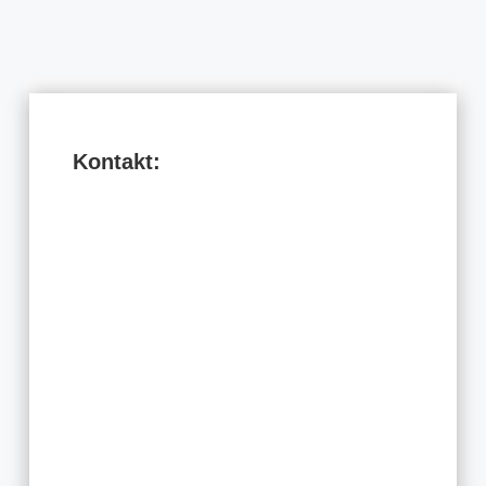
Kontakt:
ul. Malinnik 2A/1
58-560 Jelenia Góra
tel. 75 641 22 99