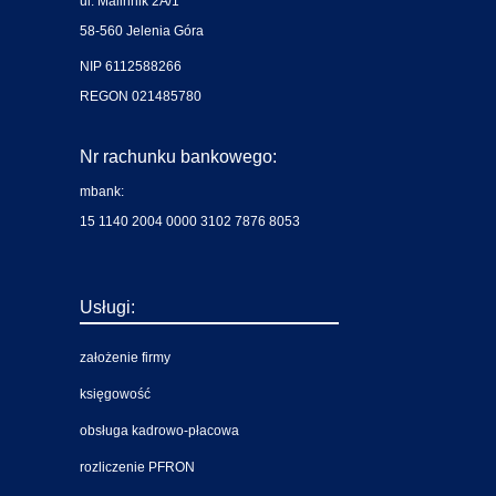
ul. Malinnik 2A/1
58-560 Jelenia Góra
NIP 6112588266
REGON 021485780
Nr rachunku bankowego:
mbank:
15 1140 2004 0000 3102 7876 8053
Usługi:
założenie firmy
księgowość
obsługa kadrowo-płacowa
rozliczenie PFRON