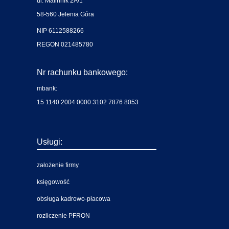
ul. Malinnik 2A/1
58-560 Jelenia Góra
NIP 6112588266
REGON 021485780
Nr rachunku bankowego:
mbank:
15 1140 2004 0000 3102 7876 8053
Usługi:
założenie firmy
księgowość
obsługa kadrowo-płacowa
rozliczenie PFRON