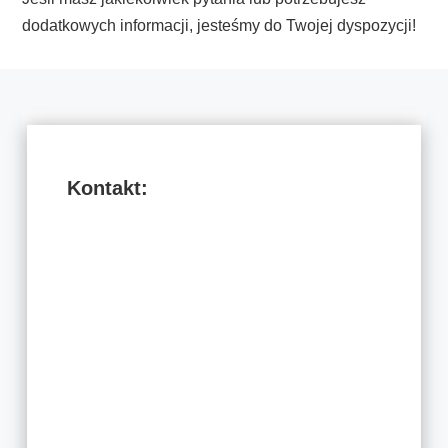
dodatkowych informacji, jesteśmy do Twojej dyspozycji!
Kontakt:
ul. Malinnik 2A/1
58-560 Jelenia Góra
tel. 75 641 22 99